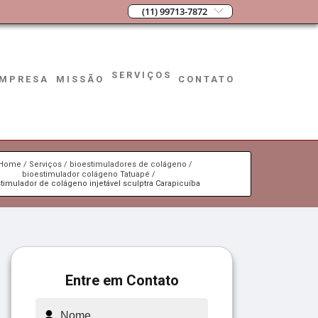
(11) 99713-7872
SERVIÇOS
MPRESA
MISSÃO
CONTATO
Home
Serviços
bioestimuladores de colágeno
bioestimulador colágeno Tatuapé
timulador de colágeno injetável sculptra Carapicuíba
Entre em Contato