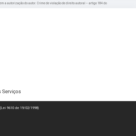
sem a autorização do autor. Crime de violação de direito autoral – artigo 184 do
 Serviços
 (Lei 9610 de 19/02/1998)