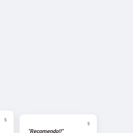
5
5
"Recomendo!!"