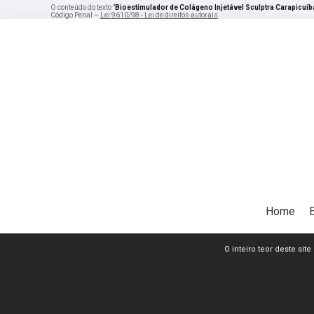
O conteúdo do texto "
Bioestimulador de Colágeno Injetável Sculptra Carapicuíb
Código Penal –
Lei 9610/98 - Lei de direitos autorais
.
Home
O inteiro teor deste sit