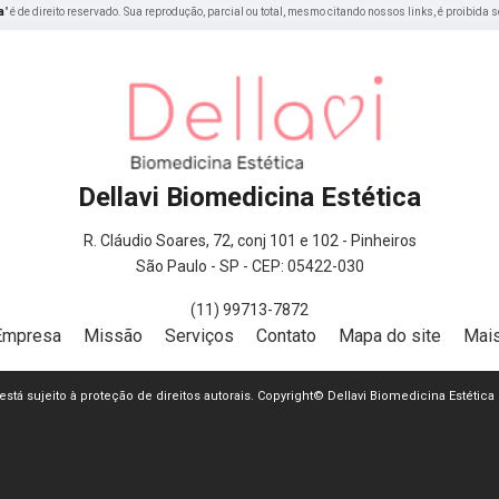
a
" é de direito reservado. Sua reprodução, parcial ou total, mesmo citando nossos links, é proibida 
Dellavi Biomedicina Estética
R. Cláudio Soares, 72, conj 101 e 102 - Pinheiros
São Paulo - SP - CEP: 05422-030
(11) 99713-7872
Empresa
Missão
Serviços
Contato
Mapa do site
Mais
e está sujeito à proteção de direitos autorais. Copyright© Dellavi Biomedicina Estética