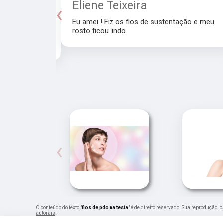
a
Eliene Teixeira
‹
Eu amei ! Fiz os fios de sustentação e meu
rosto ficou lindo
recomendo a
‹
O conteúdo do texto "
fios de pdo na testa
" é de direito reservado. Sua reprodução, 
autorais
.