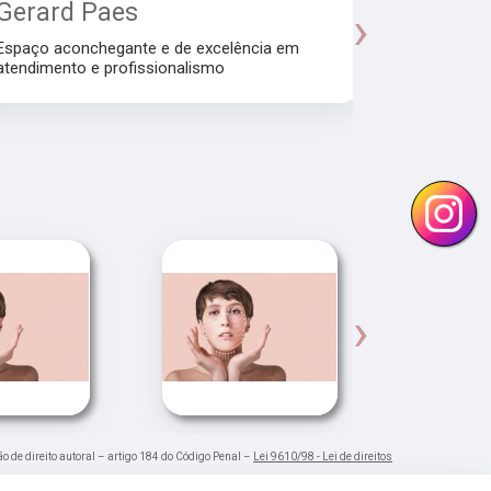
Gerard Paes
Maria A
›
Manhol
Espaço aconchegante e de excelência em
atendimento e profissionalismo
Atendiment
dra.Thamire
›
ão de direito autoral – artigo 184 do Código Penal –
Lei 9610/98 - Lei de direitos