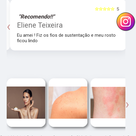
5
☆☆☆☆☆
5
"Recomendo!!"
‹
›
o
Eliene Teixeira
Eu amei ! Fiz os fios de sustentação e meu rosto
ficou lindo
‹
›