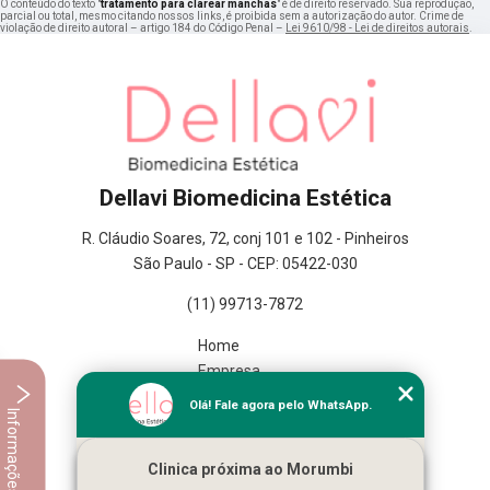
O conteúdo do texto "
tratamento para clarear manchas
" é de direito reservado. Sua reprodução,
parcial ou total, mesmo citando nossos links, é proibida sem a autorização do autor. Crime de
violação de direito autoral – artigo 184 do Código Penal –
Lei 9610/98 - Lei de direitos autorais
.
Dellavi Biomedicina Estética
R. Cláudio Soares, 72, conj 101 e 102 - Pinheiros
São Paulo - SP - CEP: 05422-030
(11) 99713-7872
Home
Empresa
Missão
Olá! Fale agora pelo WhatsApp.
Informações
Serviços
Contato
Clinica próxima ao Morumbi
Mapa do site