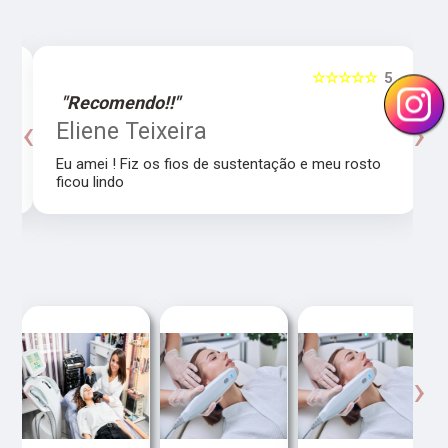
5
☆☆☆☆☆
5
"Recomendo!!"
‹
›
o
Eliene Teixeira
Eu amei ! Fiz os fios de sustentação e meu rosto
ficou lindo
‹
›