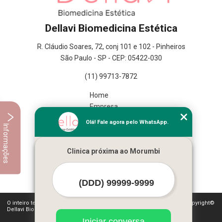
Dellavi Biomedicina Estética
R. Cláudio Soares, 72, conj 101 e 102 - Pinheiros
São Paulo - SP - CEP: 05422-030
(11) 99713-7872
Home
Empresa
Missão
Olá! Fale agora pelo WhatsApp.
Informações
Serviços
Contato
Clinica próxima ao Morumbi
Mapa do site
Mais Serviços
O inteiro teor deste site está sujeito à proteção de direitos autorais. Copyright©
Dellavi Biomedicina Estética (Lei 9610 de 19/02/1998)
Iniciar conversa