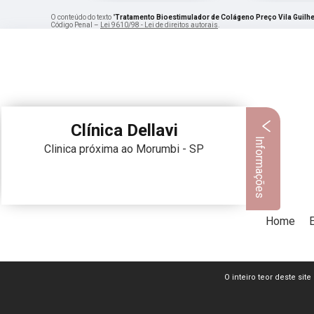
O conteúdo do texto "
Tratamento Bioestimulador de Colágeno Preço Vila Guilh
Código Penal –
Lei 9610/98 - Lei de direitos autorais
.
Clínica Dellavi
Informações
Clinica próxima ao Morumbi - SP
Home
O inteiro teor deste sit