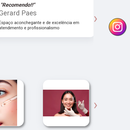
"Recomendo!!"
"Recomen
Gerard Paes
Maria A
›
Manhol
Espaço aconchegante e de excelência em
atendimento e profissionalismo
Atendiment
dra.Thamire
›