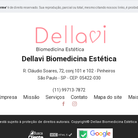
erme
" é de direito reservado. Sua reprodução, parcial ou total, mesmo citando nossos links, é proibi
Dellavi Biomedicina Estética
R. Cláudio Soares, 72, conj 101 e 102 - Pinheiros
São Paulo - SP - CEP: 05422-030
(11) 99713-7872
Empresa
Missão
Serviços
Contato
Mapa do site
Mais
e está sujeito à proteção de direitos autorais. Copyright© Dellavi Biomedicina Estética