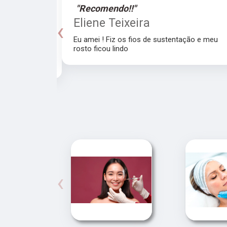
"Recomendo!!"
a
Eliene Teixeira
‹
Eu amei ! Fiz os fios de sustentação e meu
rosto ficou lindo
recomendo a
‹