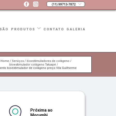
(11) 99713-7872
SÃO
CONTATO
GALERIA
PRODUTOS
Home
Serviços
bioestimuladores de colágeno
bioestimulador colágeno Tatuapé
mento bioestimulador de colágeno preço Vila Guilherme
Próxima ao
Morumbi