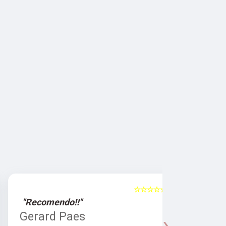
☆☆☆☆☆
5
"Recomendo!!"
"Recomen
Gerard Paes
Maria A
›