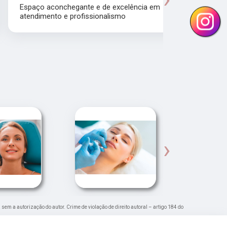
Manhol
Espaço aconchegante e de excelência em
atendimento e profissionalismo
Atendiment
dra.Thamire
›
a sem a autorização do autor. Crime de violação de direito autoral – artigo 184 do