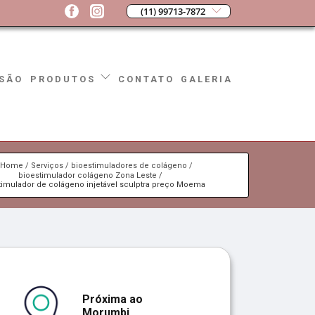
(11) 99713-7872
SÃO
CONTATO
GALERIA
PRODUTOS
Home
Serviços
bioestimuladores de colágeno
bioestimulador colágeno Zona Leste
timulador de colágeno injetável sculptra preço Moema
Próxima ao
Morumbi