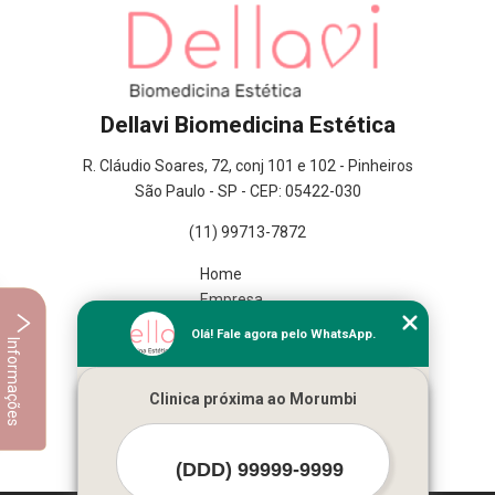
Dellavi Biomedicina Estética
R. Cláudio Soares, 72, conj 101 e 102 - Pinheiros
São Paulo - SP - CEP: 05422-030
(11) 99713-7872
Home
Empresa
Missão
Olá! Fale agora pelo WhatsApp.
Informações
Serviços
Contato
Clinica próxima ao Morumbi
Mapa do site
Mais Serviços