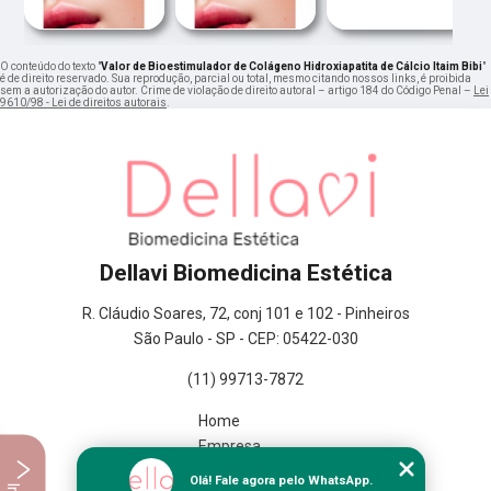
O conteúdo do texto "
Valor de Bioestimulador de Colágeno Hidroxiapatita de Cálcio Itaim Bibi
"
é de direito reservado. Sua reprodução, parcial ou total, mesmo citando nossos links, é proibida
sem a autorização do autor. Crime de violação de direito autoral – artigo 184 do Código Penal –
Lei
9610/98 - Lei de direitos autorais
.
Dellavi Biomedicina Estética
R. Cláudio Soares, 72, conj 101 e 102 - Pinheiros
São Paulo - SP - CEP: 05422-030
(11) 99713-7872
Home
Empresa
Missão
Olá! Fale agora pelo WhatsApp.