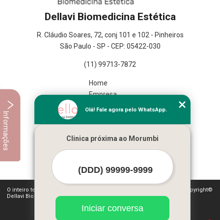
Dellavi Biomedicina Estética
R. Cláudio Soares, 72, conj 101 e 102 - Pinheiros
São Paulo - SP - CEP: 05422-030
(11) 99713-7872
Home
Empresa
Missão
Olá! Fale agora pelo WhatsApp.
Informações
Serviços
Contato
Clinica próxima ao Morumbi
Mapa do site
Mais Serviços
O inteiro teor deste site está sujeito à proteção de direitos autorais. Copyright©
Dellavi Biomedicina Estética (Lei 9610 de 19/02/1998)
Iniciar conversa