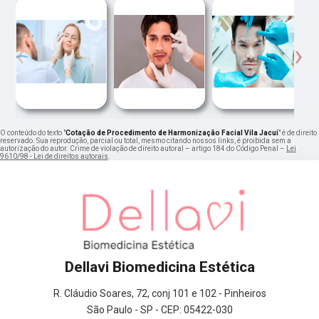
‹
›
O conteúdo do texto "
Cotação de Procedimento de Harmonização Facial Vila Jacuí
" é de direito
reservado. Sua reprodução, parcial ou total, mesmo citando nossos links, é proibida sem a
autorização do autor. Crime de violação de direito autoral – artigo 184 do Código Penal –
Lei
9610/98 - Lei de direitos autorais
.
Dellavi Biomedicina Estética
R. Cláudio Soares, 72, conj 101 e 102 - Pinheiros
São Paulo - SP - CEP: 05422-030