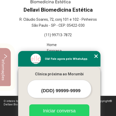
Dellavi Biomedicina Estética
R. Cláudio Soares, 72, conj 101 e 102 - Pinheiros
São Paulo - SP - CEP: 05422-030
(11) 99713-7872
Home
Empresa
Missão
Olá! Fale agora pelo WhatsApp.
Informações
Serviços
Contato
Clinica próxima ao Morumbi
Mapa do site
Mais Serviços
O inteiro teor deste site está sujeito à proteção de direitos autorais. Copyright©
Dellavi Biomedicina Estética (Lei 9610 de 19/02/1998)
Iniciar conversa