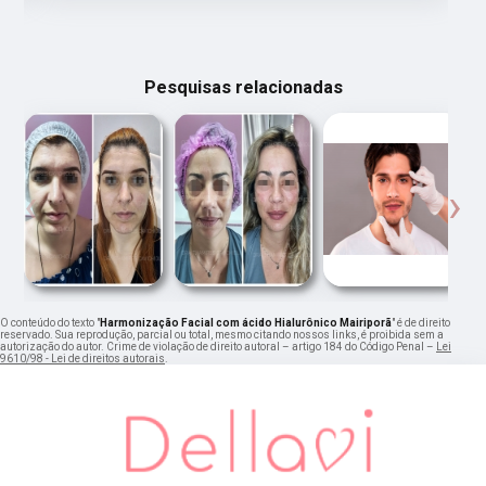
Pesquisas relacionadas
‹
›
O conteúdo do texto "
Harmonização Facial com ácido Hialurônico Mairiporã
" é de direito
reservado. Sua reprodução, parcial ou total, mesmo citando nossos links, é proibida sem a
autorização do autor. Crime de violação de direito autoral – artigo 184 do Código Penal –
Lei
9610/98 - Lei de direitos autorais
.