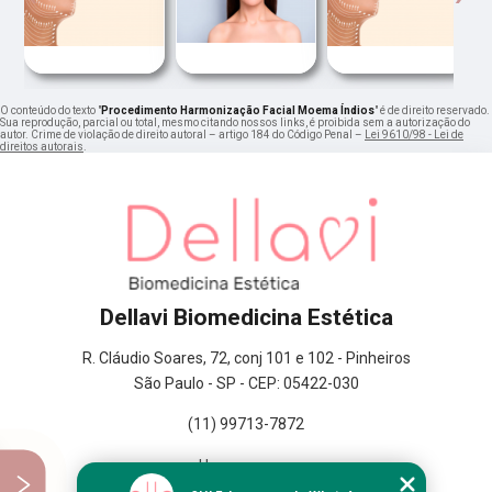
O conteúdo do texto "
Procedimento Harmonização Facial Moema Índios
" é de direito reservado.
Sua reprodução, parcial ou total, mesmo citando nossos links, é proibida sem a autorização do
autor. Crime de violação de direito autoral – artigo 184 do Código Penal –
Lei 9610/98 - Lei de
direitos autorais
.
Dellavi Biomedicina Estética
R. Cláudio Soares, 72, conj 101 e 102 - Pinheiros
São Paulo - SP - CEP: 05422-030
(11) 99713-7872
Home
Empresa