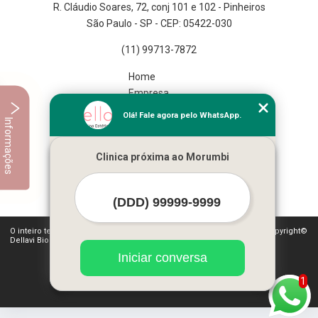
R. Cláudio Soares, 72, conj 101 e 102 - Pinheiros
São Paulo - SP - CEP: 05422-030
(11) 99713-7872
Home
Empresa
Missão
Olá! Fale agora pelo WhatsApp.
Informações
Serviços
Contato
Clinica próxima ao Morumbi
Mapa do site
Mais Serviços
O inteiro teor deste site está sujeito à proteção de direitos autorais. Copyright©
Dellavi Biomedicina Estética (Lei 9610 de 19/02/1998)
Iniciar conversa
1