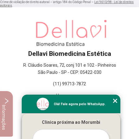
Crime de violação de direito autoral – artigo 184 do Código Penal –
Lei 9610/98 - Lei de direitos
autorais
.
Dellavi Biomedicina Estética
R. Cláudio Soares, 72, conj 101 e 102 - Pinheiros
São Paulo - SP - CEP: 05422-030
(11) 99713-7872
Home
Empresa
Olá! Fale agora pelo WhatsApp.
Informações
Missão
Serviços
Clinica próxima ao Morumbi
Contato
Mapa do site
Mais Serviços