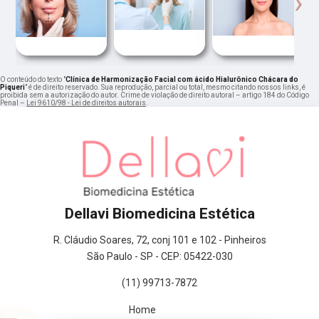
‹
›
O conteúdo do texto "
Clínica de Harmonização Facial com ácido Hialurônico Chácara do
Piqueri
" é de direito reservado. Sua reprodução, parcial ou total, mesmo citando nossos links, é
proibida sem a autorização do autor. Crime de violação de direito autoral – artigo 184 do Código
Penal –
Lei 9610/98 - Lei de direitos autorais
.
Dellavi Biomedicina Estética
R. Cláudio Soares, 72, conj 101 e 102 - Pinheiros
São Paulo - SP - CEP: 05422-030
(11) 99713-7872
Home