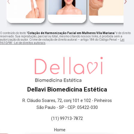
‹
›
O conteúdo do texto "
Cotação de Harmonização Facial em Mulheres Vila Mariana
" é de direito
reservado. Sua reprodução, parcial ou total, mesmo citando nossos links, é proibida sem a
autorização do autor. Crime de violação de direito autoral – artigo 184 do Código Penal –
Lei
9610/98 - Lei de direitos autorais
.
Dellavi Biomedicina Estética
R. Cláudio Soares, 72, conj 101 e 102 - Pinheiros
São Paulo - SP - CEP: 05422-030
(11) 99713-7872
Home