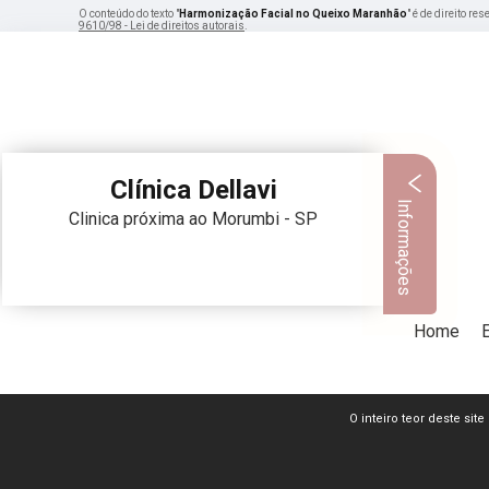
O conteúdo do texto "
Harmonização Facial no Queixo Maranhão
" é de direito r
9610/98 - Lei de direitos autorais
.
Clínica Dellavi
Informações
Clinica próxima ao Morumbi - SP
Home
O inteiro teor deste sit