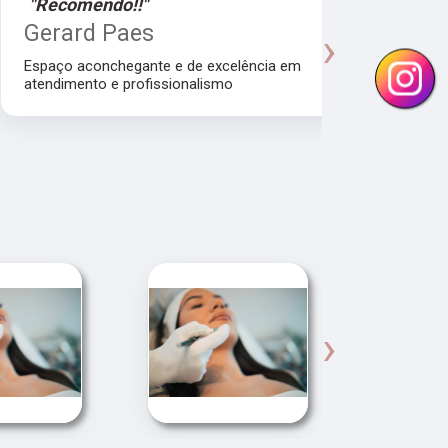
"Recomendo!!"
"Recomen
Gerard Paes
Maria A
›
Manhol
Espaço aconchegante e de excelência em
atendimento e profissionalismo
Atendiment
dra.Thamire
›