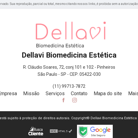
eservado. Sua reprodução, parcial ou total, mesmo citando nossos links, é proibida sem a autorização
Dellavi Biomedicina Estética
R. Cláudio Soares, 72, conj 101 e 102 - Pinheiros
São Paulo - SP - CEP: 05422-030
(11) 99713-7872
Empresa
Missão
Serviços
Contato
Mapa do site
Mais
e está sujeito à proteção de direitos autorais. Copyright© Dellavi Biomedicina Estética