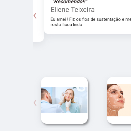
"Recomendo!!"
a
Eliene Teixeira
‹
Eu amei ! Fiz os fios de sustentação e meu
rosto ficou lindo
recomendo a
‹