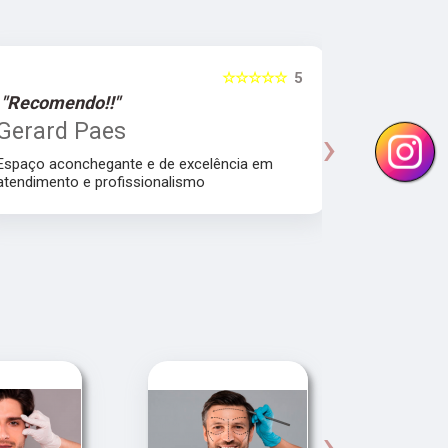
☆☆☆☆☆
5
"Recomendo!!"
"Recomen
Gerard Paes
Maria A
›
Manhol
Espaço aconchegante e de excelência em
atendimento e profissionalismo
Atendiment
dra.Thamire
›