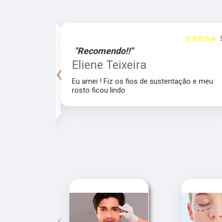
☆☆☆☆☆
5
☆☆☆☆☆
"Recomendo!!"
a
Eliene Teixeira
‹
Eu amei ! Fiz os fios de sustentação e meu
rosto ficou lindo
recomendo a
‹