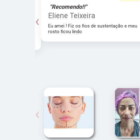
"Recomendo!!"
a
Eliene Teixeira
‹
Eu amei ! Fiz os fios de sustentação e meu
rosto ficou lindo
recomendo a
‹