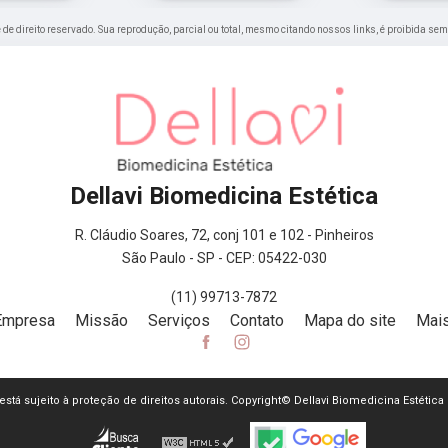
é de direito reservado. Sua reprodução, parcial ou total, mesmo citando nossos links, é proibida sem
Dellavi Biomedicina Estética
R. Cláudio Soares, 72, conj 101 e 102 - Pinheiros
São Paulo - SP - CEP: 05422-030
(11) 99713-7872
Empresa
Missão
Serviços
Contato
Mapa do site
Mais
e está sujeito à proteção de direitos autorais. Copyright© Dellavi Biomedicina Estética