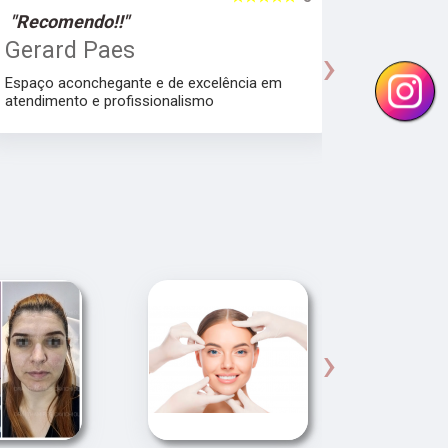
"Recomendo!!"
"Recomen
Gerard Paes
Maria A
›
Manhol
Espaço aconchegante e de excelência em
atendimento e profissionalismo
Atendiment
dra.Thamire
›