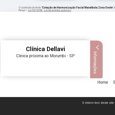
O conteúdo do texto "
Cotação de Harmonização Facial Mandíbula Zona Oeste
" 
Penal –
Lei 9610/98 - Lei de direitos autorais
.
Clínica Dellavi
Informações
Clinica próxima ao Morumbi - SP
Home
O inteiro teor deste sit