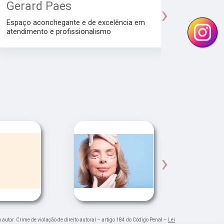
Gerard Paes
Maria A
›
Manhol
Espaço aconchegante e de excelência em
atendimento e profissionalismo
Atendiment
dra.Thamire
›
o autor. Crime de violação de direito autoral – artigo 184 do Código Penal –
Lei