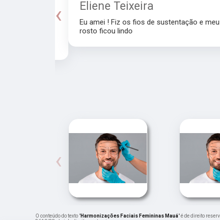
a
Eliene Teixeira
‹
Eu amei ! Fiz os fios de sustentação e meu
rosto ficou lindo
recomendo a
‹
O conteúdo do texto "
Harmonizações Faciais Femininas Mauá
" é de direito res