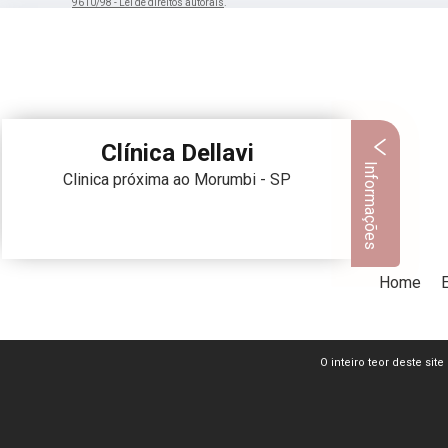
9610/98 - Lei de direitos autorais
.
Clínica Dellavi
Informações
Clinica próxima ao Morumbi - SP
Home
O inteiro teor deste sit