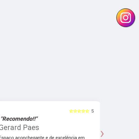
☆☆☆☆☆
5
"Recomendo!!"
"Recomen
Gerard Paes
Maria A
›
Manhol
Espaço aconchegante e de excelência em