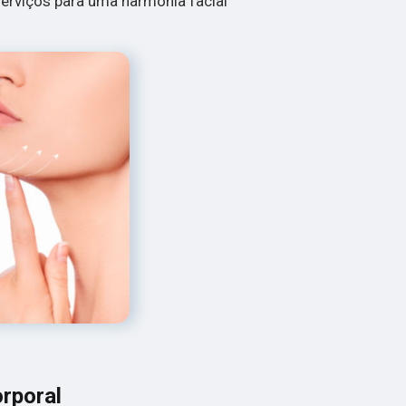
erviços para uma harmonia facial
rporal