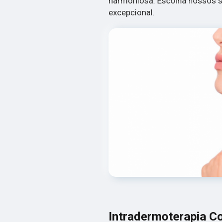
harmoniosa. Escolha nossos s
excepcional.
Intradermoterapia Co