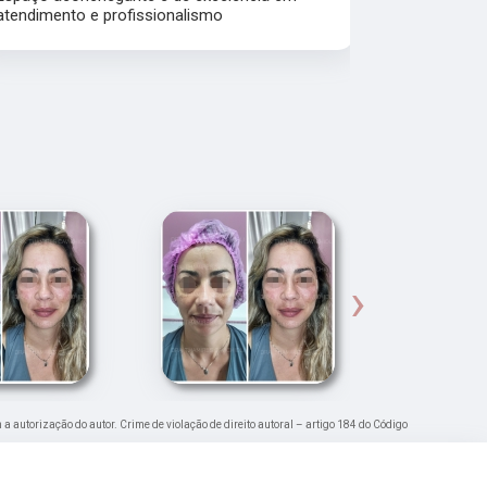
atendimento e profissionalismo
Atendiment
dra.Thamire
›
m a autorização do autor. Crime de violação de direito autoral – artigo 184 do Código