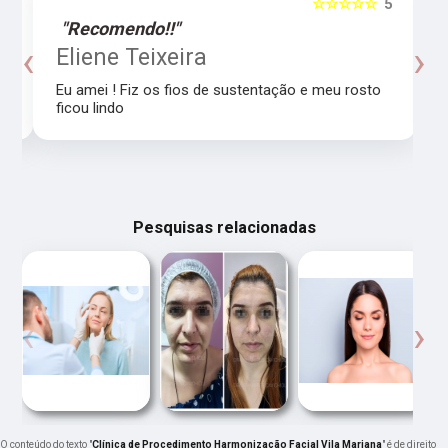
5
☆☆☆☆☆
5
"Recomendo!!"
‹
›
o
Eliene Teixeira
Eu amei ! Fiz os fios de sustentação e meu rosto
ficou lindo
Pesquisas relacionadas
‹
›
O conteúdo do texto "
Clínica de Procedimento Harmonização Facial Vila Mariana
" é de direito