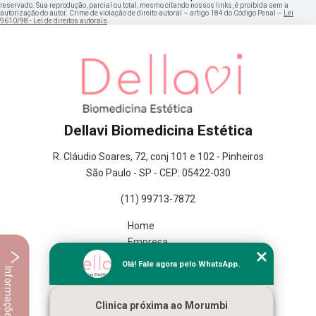
reservado. Sua reprodução, parcial ou total, mesmo citando nossos links, é proibida sem a
autorização do autor. Crime de violação de direito autoral – artigo 184 do Código Penal –
Lei
9610/98 - Lei de direitos autorais
.
Dellavi Biomedicina Estética
R. Cláudio Soares, 72, conj 101 e 102 - Pinheiros
São Paulo - SP - CEP: 05422-030
(11) 99713-7872
Home
Empresa
Missão
Olá! Fale agora pelo WhatsApp.
Informações
Serviços
Contato
Clinica próxima ao Morumbi
Mapa do site