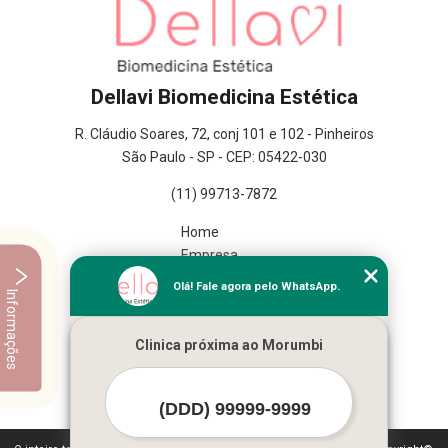
Dellavi Biomedicina Estética
R. Cláudio Soares, 72, conj 101 e 102 - Pinheiros
São Paulo - SP - CEP: 05422-030
(11) 99713-7872
Home
Empresa
Missão
Olá! Fale agora pelo WhatsApp.
Informações
Serviços
Contato
Clinica próxima ao Morumbi
Mapa do site
Mais Serviços