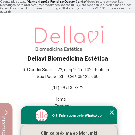
O conteúdo do texto "
Harmonização Facial no Queixo Carrão
" é de direito reservado. Sua
reprodução, parcial ou total, mesmo citando nossos links, é proibida sem a autorização do autor.
Crime de violação de direito autoral – artigo 184 do Código Penal –
Lei 9610/98 - Lei de direitos
autorais
.
Dellavi Biomedicina Estética
R. Cláudio Soares, 72, conj 101 e 102 - Pinheiros
São Paulo - SP - CEP: 05422-030
(11) 99713-7872
Home
Empresa
Missão
Olá! Fale agora pelo WhatsApp.
Informações
Serviços
Contato
Clinica próxima ao Morumbi
Mapa do site