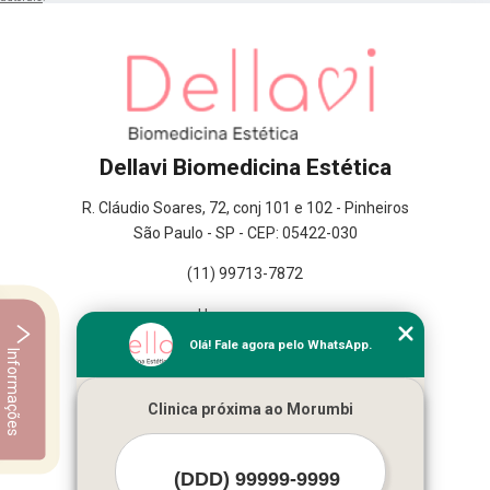
Dellavi Biomedicina Estética
R. Cláudio Soares, 72, conj 101 e 102 - Pinheiros
São Paulo - SP - CEP: 05422-030
(11) 99713-7872
Home
Empresa
Olá! Fale agora pelo WhatsApp.
Informações
Missão
Serviços
Clinica próxima ao Morumbi
Contato
Mapa do site
Mais Serviços