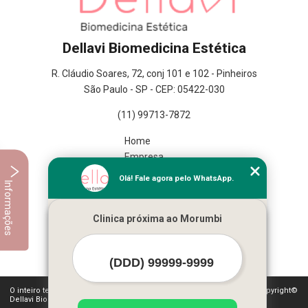
Dellavi Biomedicina Estética
R. Cláudio Soares, 72, conj 101 e 102 - Pinheiros
São Paulo - SP - CEP: 05422-030
(11) 99713-7872
Home
Empresa
Missão
Olá! Fale agora pelo WhatsApp.
Informações
Serviços
Contato
Clinica próxima ao Morumbi
Mapa do site
Mais Serviços
O inteiro teor deste site está sujeito à proteção de direitos autorais. Copyright©
Dellavi Biomedicina Estética (Lei 9610 de 19/02/1998)