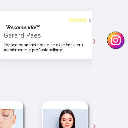
☆☆☆☆☆
5
"Recomendo!!"
"Recomen
Gerard Paes
Maria A
›
Manhol
Espaço aconchegante e de excelência em
atendimento e profissionalismo
Atendiment
dra.Thamire
›