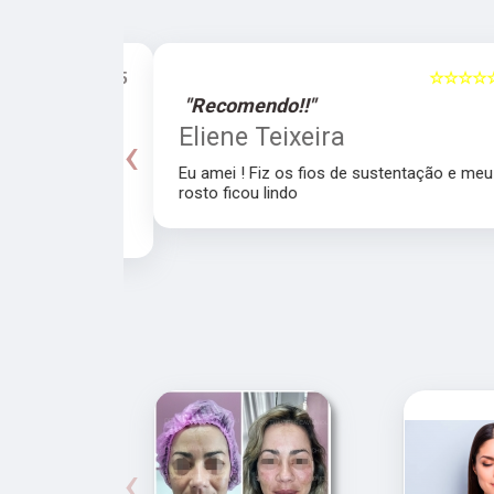
☆☆☆☆☆
5
☆☆☆☆☆
"Recomendo!!"
a
Eliene Teixeira
‹
Eu amei ! Fiz os fios de sustentação e meu
rosto ficou lindo
recomendo a
‹