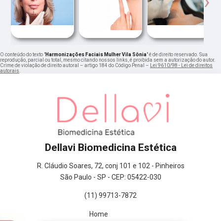
‹
›
O conteúdo do texto "
Harmonizações Faciais Mulher Vila Sônia
" é de direito reservado. Sua
reprodução, parcial ou total, mesmo citando nossos links, é proibida sem a autorização do autor.
Crime de violação de direito autoral – artigo 184 do Código Penal –
Lei 9610/98 - Lei de direitos
autorais
.
Dellavi Biomedicina Estética
R. Cláudio Soares, 72, conj 101 e 102 - Pinheiros
São Paulo - SP - CEP: 05422-030
(11) 99713-7872
Home