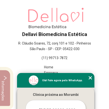
Dellavi Biomedicina Estética
R. Cláudio Soares, 72, conj 101 e 102 - Pinheiros
São Paulo - SP - CEP: 05422-030
(11) 99713-7872
Home
Empresa
Missão
Olá! Fale agora pelo WhatsApp.
Informações
Serviços
Contato
Clinica próxima ao Morumbi
Mapa do site
Mais Serviços