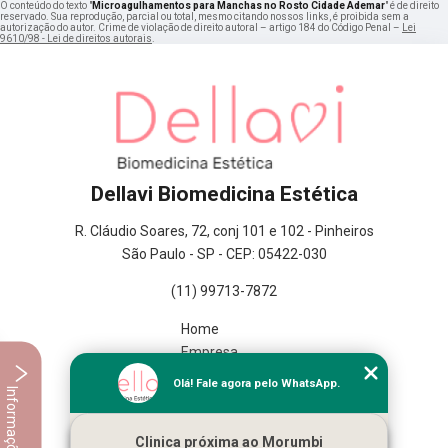
O conteúdo do texto "
Microagulhamentos para Manchas no Rosto Cidade Ademar
" é de direito
reservado. Sua reprodução, parcial ou total, mesmo citando nossos links, é proibida sem a
autorização do autor. Crime de violação de direito autoral – artigo 184 do Código Penal –
Lei
9610/98 - Lei de direitos autorais
.
Dellavi Biomedicina Estética
R. Cláudio Soares, 72, conj 101 e 102 - Pinheiros
São Paulo - SP - CEP: 05422-030
(11) 99713-7872
Home
Empresa
Missão
Olá! Fale agora pelo WhatsApp.
Informações
Serviços
Contato
Clinica próxima ao Morumbi
Mapa do site