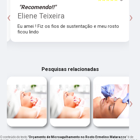
"Recomendo!!"
‹
›
o
Eliene Teixeira
Eu amei ! Fiz os fios de sustentação e meu rosto
ficou lindo
Pesquisas relacionadas
‹
›
O conteúdo do texto "
Orçamento de Microagulhamento no Rosto Ermelino Matarazzo
" é de