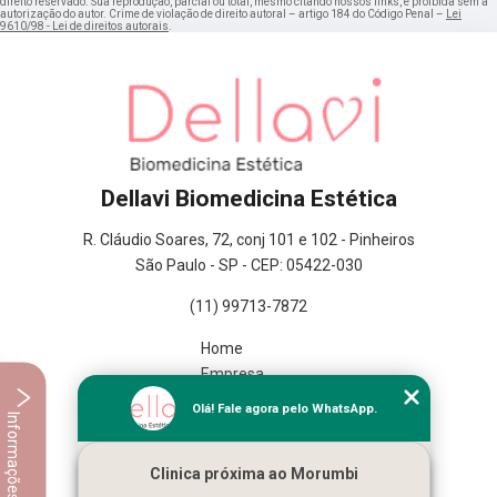
direito reservado. Sua reprodução, parcial ou total, mesmo citando nossos links, é proibida sem a
autorização do autor. Crime de violação de direito autoral – artigo 184 do Código Penal –
Lei
9610/98 - Lei de direitos autorais
.
Dellavi Biomedicina Estética
R. Cláudio Soares, 72, conj 101 e 102 - Pinheiros
São Paulo - SP - CEP: 05422-030
(11) 99713-7872
Home
Empresa
Missão
Olá! Fale agora pelo WhatsApp.
Informações
Serviços
Contato
Clinica próxima ao Morumbi
Mapa do site