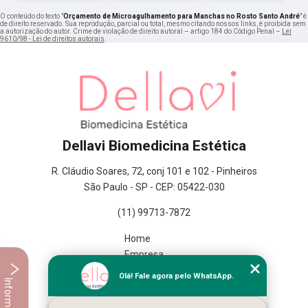
O conteúdo do texto "
Orçamento de Microagulhamento para Manchas no Rosto Santo André
" é
de direito reservado. Sua reprodução, parcial ou total, mesmo citando nossos links, é proibida sem
a autorização do autor. Crime de violação de direito autoral – artigo 184 do Código Penal –
Lei
9610/98 - Lei de direitos autorais
.
Dellavi Biomedicina Estética
R. Cláudio Soares, 72, conj 101 e 102 - Pinheiros
São Paulo - SP - CEP: 05422-030
(11) 99713-7872
Home
Empresa
Missão
Olá! Fale agora pelo WhatsApp.
Informações
Serviços
Contato