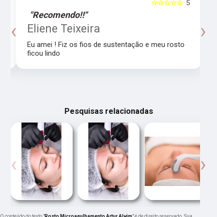
5
☆☆☆☆☆
5
"Recomendo!!"
‹
›
o
Eliene Teixeira
Eu amei ! Fiz os fios de sustentação e meu rosto
ficou lindo
Pesquisas relacionadas
‹
›
O conteúdo do texto "
Rosto Microagulhamento Artur Alvim
" é de direito reservado. Sua