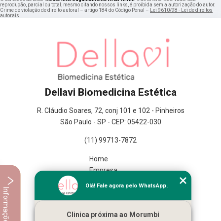
reprodução, parcial ou total, mesmo citando nossos links, é proibida sem a autorização do autor.
Crime de violação de direito autoral – artigo 184 do Código Penal –
Lei 9610/98 - Lei de direitos
autorais
.
Dellavi Biomedicina Estética
R. Cláudio Soares, 72, conj 101 e 102 - Pinheiros
São Paulo - SP - CEP: 05422-030
(11) 99713-7872
Home
Empresa
Missão
Olá! Fale agora pelo WhatsApp.
Informações
Serviços
Contato
Clinica próxima ao Morumbi
Mapa do site