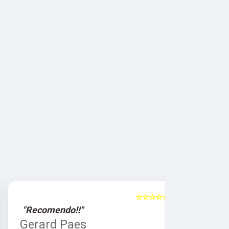
☆☆☆☆☆
5
"Recomendo!!"
"Recomen
Gerard Paes
Maria A