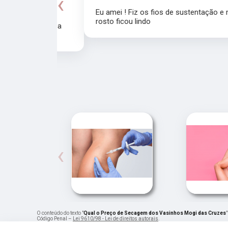
‹
Eu amei ! Fiz os fios de sustentação e meu
rosto ficou lindo
recomendo a
‹
O conteúdo do texto "
Qual o Preço de Secagem dos Vasinhos Mogi das Cruzes
Código Penal –
Lei 9610/98 - Lei de direitos autorais
.