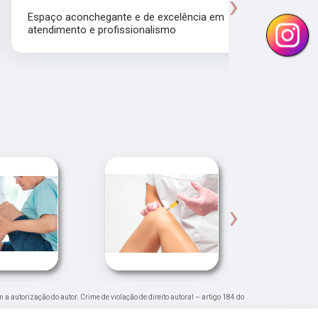
›
Manhol
Espaço aconchegante e de excelência em
atendimento e profissionalismo
Atendiment
dra.Thamire
›
m a autorização do autor. Crime de violação de direito autoral – artigo 184 do