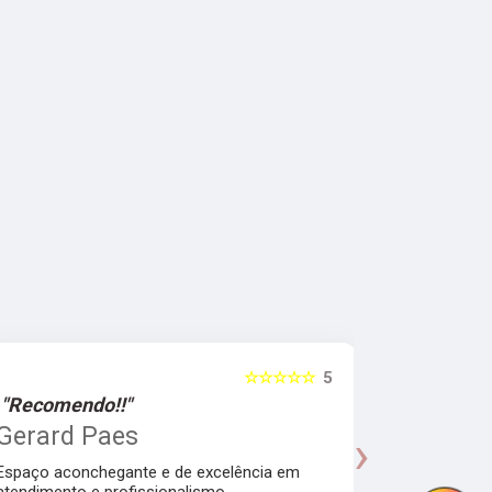
☆☆☆☆☆
5
"Recomendo!!"
"Recomen
Gerard Paes
Maria A
›
Manhol
Espaço aconchegante e de excelência em