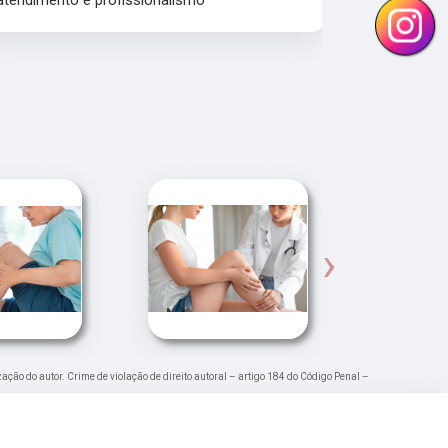
atendimento e profissionalismo
Atendiment
dra.Thamire
›
zação do autor. Crime de violação de direito autoral – artigo 184 do Código Penal –