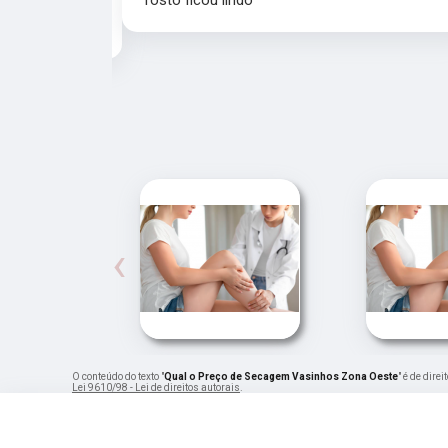
rosto ficou lindo
recomendo a
‹
O conteúdo do texto "
Qual o Preço de Secagem Vasinhos Zona Oeste
" é de dire
Lei 9610/98 - Lei de direitos autorais
.