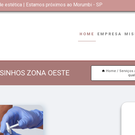
 de estética | Estamos próximos ao Morumbi - SP
HOME
EMPRESA
MIS
SINHOS ZONA OESTE
Home
Serviços
qua