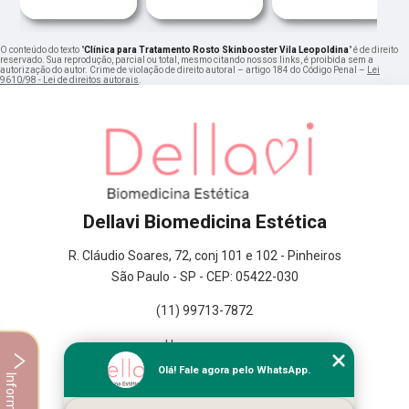
O conteúdo do texto "
Clínica para Tratamento Rosto Skinbooster Vila Leopoldina
" é de direito
reservado. Sua reprodução, parcial ou total, mesmo citando nossos links, é proibida sem a
autorização do autor. Crime de violação de direito autoral – artigo 184 do Código Penal –
Lei
9610/98 - Lei de direitos autorais
.
Dellavi Biomedicina Estética
R. Cláudio Soares, 72, conj 101 e 102 - Pinheiros
São Paulo - SP - CEP: 05422-030
(11) 99713-7872
Home
Empresa
Olá! Fale agora pelo WhatsApp.
Informações
Missão
Serviços