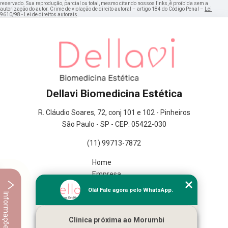
reservado. Sua reprodução, parcial ou total, mesmo citando nossos links, é proibida sem a
autorização do autor. Crime de violação de direito autoral – artigo 184 do Código Penal –
Lei
9610/98 - Lei de direitos autorais
.
Dellavi Biomedicina Estética
R. Cláudio Soares, 72, conj 101 e 102 - Pinheiros
São Paulo - SP - CEP: 05422-030
(11) 99713-7872
Home
Empresa
Missão
Olá! Fale agora pelo WhatsApp.
Informações
Serviços
Contato
Clinica próxima ao Morumbi
Mapa do site