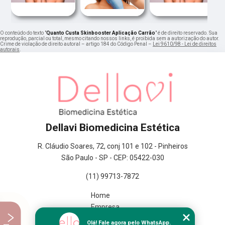
O conteúdo do texto "
Quanto Custa Skinbooster Aplicação Carrão
" é de direito reservado. Sua
reprodução, parcial ou total, mesmo citando nossos links, é proibida sem a autorização do autor.
Crime de violação de direito autoral – artigo 184 do Código Penal –
Lei 9610/98 - Lei de direitos
autorais
.
Dellavi Biomedicina Estética
R. Cláudio Soares, 72, conj 101 e 102 - Pinheiros
São Paulo - SP - CEP: 05422-030
(11) 99713-7872
Home
Empresa
Missão
Olá! Fale agora pelo WhatsApp.