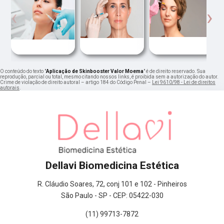
‹
›
O conteúdo do texto "
Aplicação de Skinbooster Valor Moema
" é de direito reservado. Sua
reprodução, parcial ou total, mesmo citando nossos links, é proibida sem a autorização do autor.
Crime de violação de direito autoral – artigo 184 do Código Penal –
Lei 9610/98 - Lei de direitos
autorais
.
Dellavi Biomedicina Estética
R. Cláudio Soares, 72, conj 101 e 102 - Pinheiros
São Paulo - SP - CEP: 05422-030
(11) 99713-7872