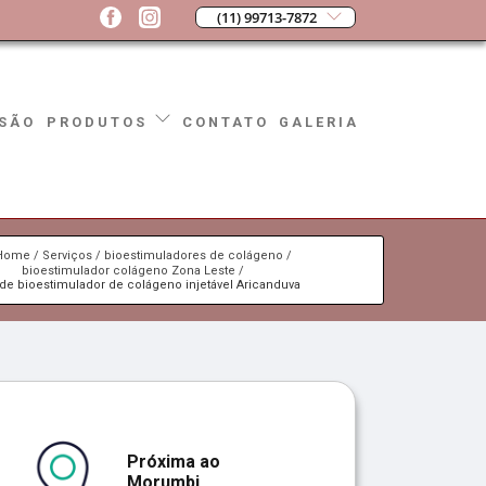
(11) 99713-7872
SÃO
CONTATO
GALERIA
PRODUTOS
Home
Serviços
bioestimuladores de colágeno
bioestimulador colágeno Zona Leste
 de bioestimulador de colágeno injetável Aricanduva
Próxima ao
Morumbi