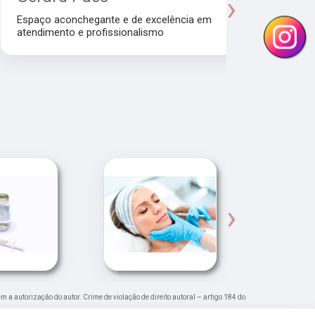
›
Manhol
Espaço aconchegante e de excelência em
atendimento e profissionalismo
Atendiment
dra.Thamire
›
em a autorização do autor. Crime de violação de direito autoral – artigo 184 do