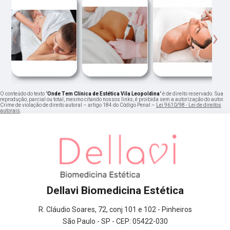
‹
›
O conteúdo do texto "
Onde Tem Clínica de Estética Vila Leopoldina
" é de direito reservado. Sua
reprodução, parcial ou total, mesmo citando nossos links, é proibida sem a autorização do autor.
Crime de violação de direito autoral – artigo 184 do Código Penal –
Lei 9610/98 - Lei de direitos
autorais
.
Dellavi Biomedicina Estética
R. Cláudio Soares, 72, conj 101 e 102 - Pinheiros
São Paulo - SP - CEP: 05422-030