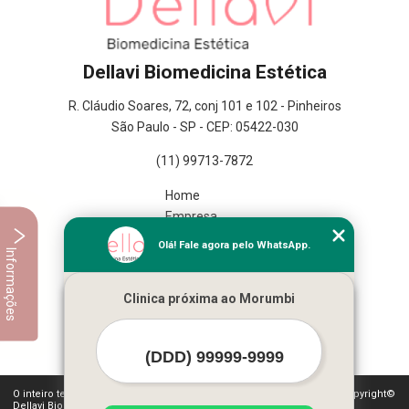
Dellavi Biomedicina Estética
R. Cláudio Soares, 72, conj 101 e 102 - Pinheiros
São Paulo - SP - CEP: 05422-030
(11) 99713-7872
Home
Empresa
Missão
Olá! Fale agora pelo WhatsApp.
Informações
Serviços
Contato
Clinica próxima ao Morumbi
Mapa do site
Mais Serviços
O inteiro teor deste site está sujeito à proteção de direitos autorais. Copyright©
Dellavi Biomedicina Estética (Lei 9610 de 19/02/1998)