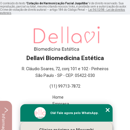
O conteúdo do texto "
Cotação de Harmonização Facial Juquitiba
" é de direito reservado. Sua
reprodução, parcial ou total, mesmo citando nossos links, é proibida sem a autorização do autor.
Crime de violação de direito autoral – artigo 184 do Código Penal –
Lei 9610/98 - Lei de direitos
autorais
.
Dellavi Biomedicina Estética
R. Cláudio Soares, 72, conj 101 e 102 - Pinheiros
São Paulo - SP - CEP: 05422-030
(11) 99713-7872
Home
Empresa
Missão
Olá! Fale agora pelo WhatsApp.
Informações
Serviços
Contato