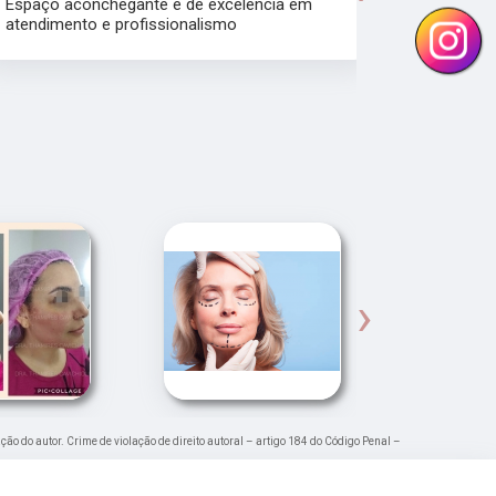
Espaço aconchegante e de excelência em
atendimento e profissionalismo
Atendiment
dra.Thamire
›
ação do autor. Crime de violação de direito autoral – artigo 184 do Código Penal –