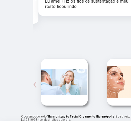
Eu amei ! Fiz os fios de sustentação e meu
rosto ficou lindo
recomendo a
‹
O conteúdo do texto "
Harmonização Facial Orçamento Higienópolis
" é de direi
Lei 9610/98 - Lei de direitos autorais
.