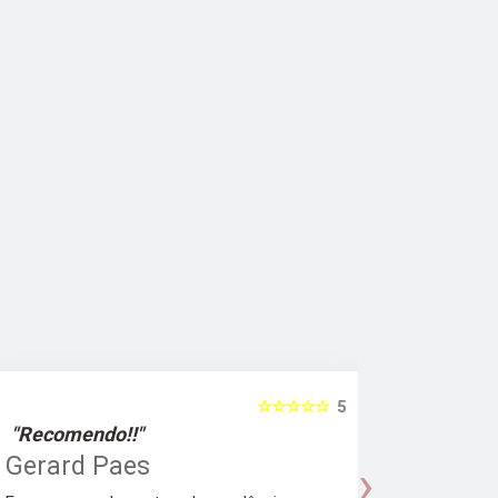
☆☆☆☆☆
5
"Recomendo!!"
"Recomen
Gerard Paes
Maria A
›
Manhol