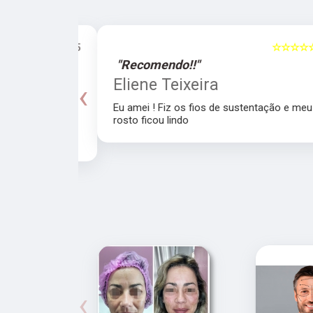
☆☆☆☆☆
5
☆☆☆☆☆
"Recomendo!!"
a
Eliene Teixeira
‹
Eu amei ! Fiz os fios de sustentação e meu
rosto ficou lindo
recomendo a
‹