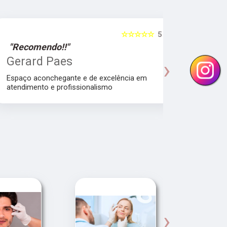
☆☆☆☆☆
5
"Recomendo!!"
"Recomen
Gerard Paes
Maria A
›
Manhol
Espaço aconchegante e de excelência em
atendimento e profissionalismo
Atendiment
dra.Thamire
›