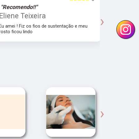
"Recomendo!!"
"Recome
Eliene Teixeira
Alan B
›
Eu amei ! Fiz os fios de sustentação e meu
Ótimo local
rosto ficou lindo
excelente,
›