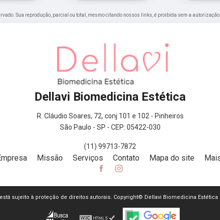
eservado. Sua reprodução, parcial ou total, mesmo citando nossos links, é proibida sem a autorização
Dellavi Biomedicina Estética
R. Cláudio Soares, 72, conj 101 e 102 - Pinheiros
São Paulo - SP - CEP: 05422-030
(11) 99713-7872
Empresa
Missão
Serviços
Contato
Mapa do site
Mais
e está sujeito à proteção de direitos autorais. Copyright© Dellavi Biomedicina Estética