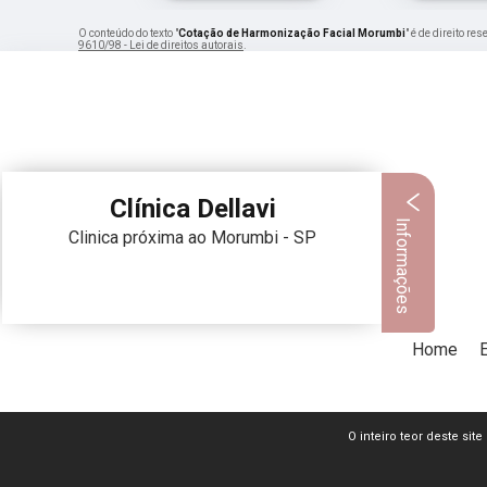
O conteúdo do texto "
Cotação de Harmonização Facial Morumbi
" é de direito r
9610/98 - Lei de direitos autorais
.
Clínica Dellavi
Informações
Clinica próxima ao Morumbi - SP
Home
O inteiro teor deste sit