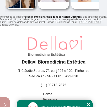
O conteúdo do texto "
Procedimento de Harmonizações Faciais Juquitiba
" é de direito reservado.
Sua reprodução, parcial ou total, mesmo citando nossos links, é proibida sem a autorização do
autor. Crime de violação de direito autoral – artigo 184 do Código Penal –
Lei 9610/98 - Lei de
direitos autorais
.
Dellavi Biomedicina Estética
R. Cláudio Soares, 72, conj 101 e 102 - Pinheiros
São Paulo - SP - CEP: 05422-030
(11) 99713-7872
Home
Empresa
Missão