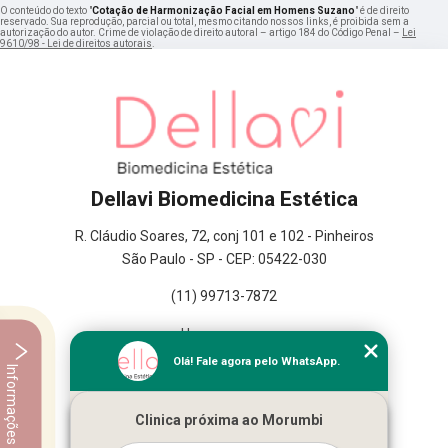
O conteúdo do texto "
Cotação de Harmonização Facial em Homens Suzano
" é de direito
reservado. Sua reprodução, parcial ou total, mesmo citando nossos links, é proibida sem a
autorização do autor. Crime de violação de direito autoral – artigo 184 do Código Penal –
Lei
9610/98 - Lei de direitos autorais
.
Dellavi Biomedicina Estética
R. Cláudio Soares, 72, conj 101 e 102 - Pinheiros
São Paulo - SP - CEP: 05422-030
(11) 99713-7872
Home
Empresa
Olá! Fale agora pelo WhatsApp.
Informações
Missão
Serviços
Clinica próxima ao Morumbi
Contato