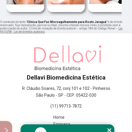
O conteúdo do texto "
Clínica Que Faz Microagulhamento para Rosto Jaraguá
" é de direito
reservado. Sua reprodução, parcial ou total, mesmo citando nossos links, é proibida sem a
autorização do autor. Crime de violação de direito autoral – artigo 184 do Código Penal –
Lei
9610/98 - Lei de direitos autorais
.
Dellavi Biomedicina Estética
R. Cláudio Soares, 72, conj 101 e 102 - Pinheiros
São Paulo - SP - CEP: 05422-030
(11) 99713-7872
Home
Empresa
Missão